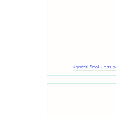
#graffiti
#msi
#lortzi