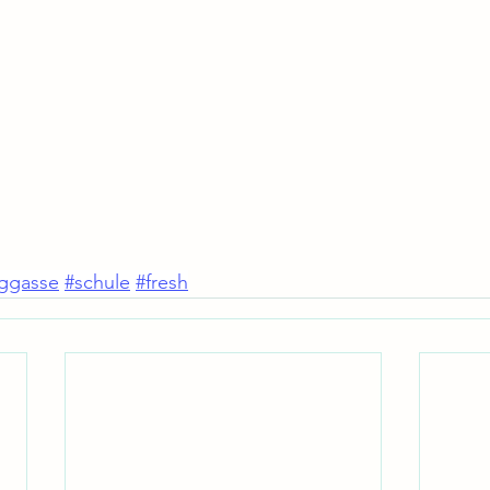
nggasse
#schule
#fresh