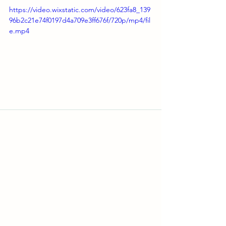
https://video.wixstatic.com/video/623fa8_139
96b2c21e74f0197d4a709e3ff676f/720p/mp4/fil
e.mp4